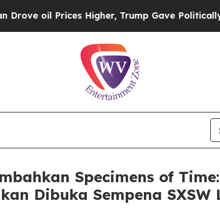
e oil Prices Higher, Trump Gave Politically Con
bahkan Specimens of Time: 
g akan Dibuka Sempena SXSW 