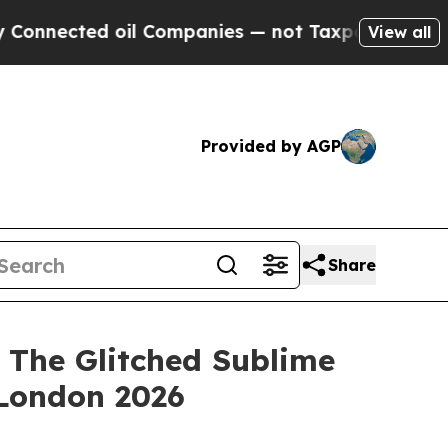
nected oil Companies — not Taxpayers — the Chan
View all
Provided by AGP
Share
The Glitched Sublime
London 2026