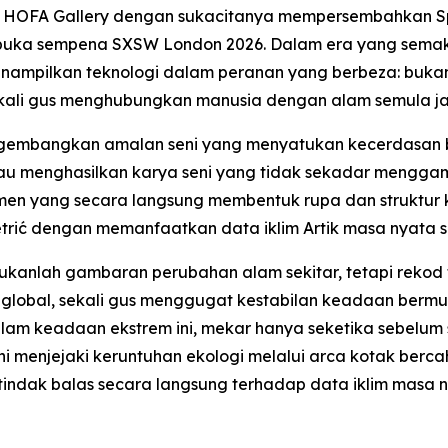
 HOFA Gallery dengan sukacitanya mempersembahkan
S
ibuka sempena SXSW London 2026. Dalam era yang semaki
menampilkan teknologi dalam peranan yang berbeza: buka
ali gus menghubungkan manusia dengan alam semula ja
ngembangkan amalan seni yang menyatukan kecerdasan bu
eliau menghasilkan karya seni yang tidak sekadar mengg
n yang secara langsung membentuk rupa dan struktur k
trić dengan memanfaatkan data iklim Artik masa nyata 
bukanlah gambaran perubahan alam sekitar, tetapi rekod f
global, sekali gus menggugat kestabilan keadaan bermu
 dalam keadaan ekstrem ini, mekar hanya seketika sebel
i menjejaki keruntuhan ekologi melalui arca kotak ber
ertindak balas secara langsung terhadap data iklim masa 