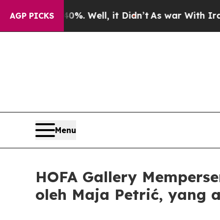
ound 40%. Well, it Didn’t
As war With Iran Drov
AGP PICKS
Menu
HOFA Gallery Mempersem
oleh Maja Petrić, yan