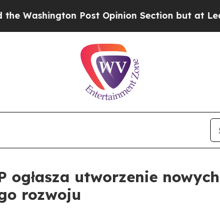
hington Post Opinion Section but at Least he's 
ogłasza utworzenie nowych 
ego rozwoju