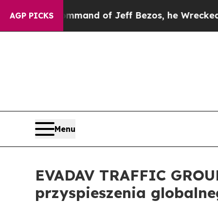
t the Command of Jeff Bezos, he Wrecked the Was
AGP PICKS
Menu
EVADAV TRAFFIC GROUP 
przyspieszenia globaln