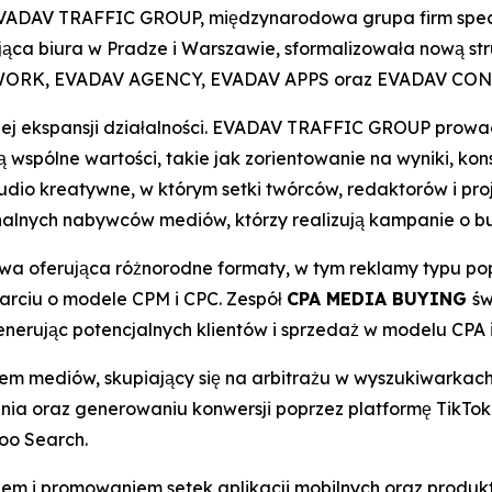
ADAV TRAFFIC GROUP, międzynarodowa grupa firm specja
ąca biura w Pradze i Warszawie, sformalizowała nową str
ETWORK, EVADAV AGENCY, EVADAV APPS oraz EVADAV CO
iej ekspansji działalności. EVADAV TRAFFIC GROUP prowad
 wspólne wartości, takie jak zorientowanie na wyniki, ko
dio kreatywne, w którym setki twórców, redaktorów i pro
nalnych nabywców mediów, którzy realizują kampanie o b
wa oferująca różnorodne formaty, w tym reklamy typu po
arciu o modele CPM i CPC. Zespół
CPA MEDIA BUYING
św
nerując potencjalnych klientów i sprzedaż w modelu CPA 
em mediów, skupiający się na arbitrażu w wyszukiwarkach.
ia oraz generowaniu konwersji poprzez platformę TikTok
oo Search.
iem i promowaniem setek aplikacji mobilnych oraz produ