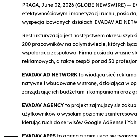
PRAGA, June 02, 2026 (GLOBE NEWSWIRE) -- EV
efektywnościowym i monetyzacji ruchu, posiadaj
wyspecjalizowanych działach: EVADAV AD N
Restrukturyzacja jest następstwem okresu szybk
200 pracowników na całym świecie, których łączą
współpraca zespołowa. Firma posiada własne stu
reklamowych, a także zespół ponad 50 profesjo
EVADAV AD NETWORK
to wiodąca sieć reklamo
natywne i wbudowane w stronę, działająca w op
zarządzając ich budżetami i kampaniami oraz ge
EVADAV AGENCY
to projekt zajmujący się zakup
użytkowników o wysokim poziomie zainteresowan
kierując ruch do serwisów Google AdSense i Yah
EVADAV APPS
to agencja zajmująca się tworzen