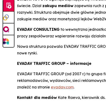
świecie. Dział
zakupu mediów
zapewnia ruch z p
rozrywki. Struktura obejmuje dwie główne jednos
zakupie mediów oraz monetyzacji lejków Web
EVADAV CONSULTING
to wewnętrzna jednostka
pracy zespołóworaz wspieranie rozwoju działalno
Nowa struktura pozwala EVADAV TRAFFIC GROUP d
nowe rynki.
EVADAV TRAFFIC GROUP – informacje
EVADAV TRAFFIC GROUP (od 2007 r.) to grupa fi
reklamodawców, wydawców, sieci reklamowych, pa
znaleźć na stronie
evadav.com
.
Kontakt dla mediów
Kate Raeva, kierownik ds