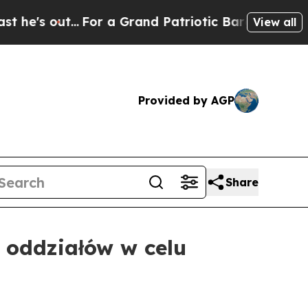
out...
For a Grand Patriotic Bargain Democrats 
View all
Provided by AGP
Share
oddziałów w celu