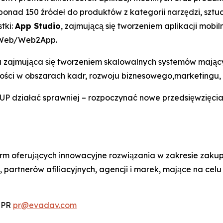
onad 150 źródeł do produktów z kategorii narzędzi, sztu
tki:
App Studio
, zajmującą się tworzeniem aplikacji mobil
2Web/Web2App.
 zajmująca się tworzeniem skalowalnych systemów mając
ści w obszarach kadr, rozwoju biznesowego,marketingu, fi
ziałać sprawniej – rozpoczynać nowe przedsięwzięcia, z
rm oferujących innowacyjne rozwiązania w zakresie zakup
rtnerów afiliacyjnych, agencji i marek, mające na celu 
. PR
pr@evadav.com