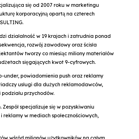
lizująca się od 2007 roku w marketingu
ukturę korporacyjną opartą na czterech
NSULTING.
zi działalność w 19 krajach i zatrudnia ponad
nsekwencja, rozwój zawodowy oraz ścisła
jektantów tworzy co miesiąc miliony materiałów
udżetach sięgających kwot 9-cyfrowych.
p-under, powiadomienia push oraz reklamy
iadczy usługi dla dużych reklamodawców,
i podziału przychodów.
 Zespół specjalizuje się w pozyskiwaniu
 i reklamy w mediach społecznościowych,
któw wśród milionów użytkowników na całym